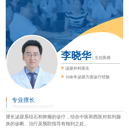
李晓华
|
主任医师
泌尿外科医生
10余年泌尿方面诊疗经验
专业擅长
PROFESSIONAL GOOD AT
擅长泌尿系结石和肿瘤的诊疗，结合中医和西医对前列腺
炎的诊断、治疗及预防指导有独到之处。