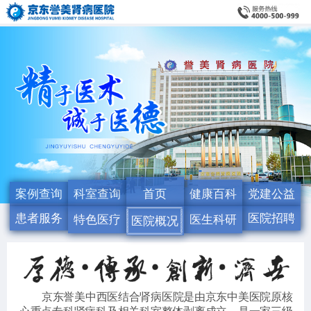
案例查询
科室查询
首页
健康百科
党建公益
患者服务
医院招聘
特色医疗
医生科研
医院概况
京东誉美中西医结合肾病医院是由京东中美医院原核