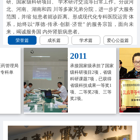
研、国家级科研项目、 学术研讨交流等日常工作。分设河
北、河南、湖南和四 川等多家兄弟分院，进一步扩大服务
范围，并缩 短患者就诊距离。形成现代化专科医院运营 体
系，始终以“厚德·传承·创新·济世” 的服务宗旨，面向未
来，竭诚服务国 内外肾脏病患者。
荣誉篇
成长篇
学术篇
爱心公益篇
2011
医药管理局
承接国家级承担了国家
点专科单
级科研项目2项，省级
科研课题7项，已获得
省级科技成果一等奖1
项、二等奖2项、三等
奖2项。