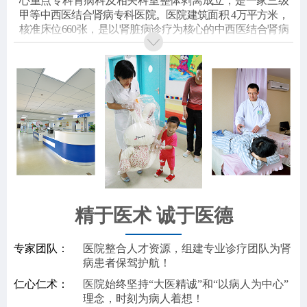
心重点专科肾病科及相关科室整体剥离成立，是一家三级
甲等中西医结合肾病专科医院。医院建筑面积 4万平方米，
核准床位660张，是以肾脏病诊疗为核心的中西医结合肾病
专科医院。
2007年，肾病科被评为国家中医药管理局“十一五”中西
医结合肾病重点专科建设单位，于2011年 8月顺利通过国家
重点专科评审验收。2013年5月，被评为国家临床重点专
科。2015年8月，成为河北中医学院附属医院，2018年通过
国家三级甲等中医专科医院复审，医教研整体水平再创新
高。
京东誉美中西医结合肾病医院依托自主的医教研体系
建设，先后成为了
新乡医学院三全学院教学医院，近三年
医院承担的省级科研课题共计19项，取得省级科技成果一
等奖1项、二等奖2项、三等奖2项，另有16项科研在研。在
国家核心期刊发表论文47篇。
精于医术 诚于医德
医院始终坚持“为患者减缓病痛，为员工实现价值，为
社会承担责任”的医院宗旨和“厚德、传承、创新、济世”的
院训，确立了坚持走发挥中医特色的建院之路，遵循“以病
专家团队：
医院整合人才资源，组建专业诊疗团队为肾
人为核心”的方针，以打造百年老院、造福肾病患者为目标
病患者保驾护航！
不断前行。
仁心仁术：
医院始终坚持“大医精诚”和“以病人为中心”
理念，时刻为病人着想！