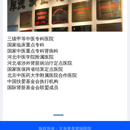
三级甲等中医专科医院
多
国家临床重点专科
流
动
国家中医重点专科肾病科
促
河北中医学院附属医院
部
口
河北省涉外肾脏病治疗定点医院
医
国家医保跨省结算定点医院
北京中医药大学附属医院合作医院
门
中国扶爱基金会执行机构
多
国际肾脏基金会联盟成员
制
地
肾
版权所有：京东誉美肾病医院