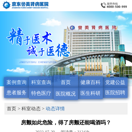
案例查询
科室查询
首页
健康百科
党建公益
患者服务
医院招聘
特色医疗
医生科研
医院概况
首页 >
科室动态 >
动态详情
房颤如此危险，得了房颤还能喝酒吗？