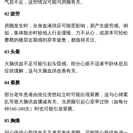
气息不足，这些情况可能与房颤有关。
02 疲劳
房颤发生时，全身血液供应可能受影响，易产生疲劳感。例
如，集体散步时较他人行走缓慢、力不从心，或原本可轻松
攀爬的楼层近期感到异常疲惫，都值得关注。
03 头晕
大脑供血不足可能引起头昏感。部分心脏不适者平卧休息后
症状缓解，这与大脑血供改善有关。
04 晕厥
部分老年患者由坐位突然站立时可能出现晕厥，这与心律紊
乱导致大脑供血骤减有关。当房颤引起心室率过快（如每分
钟160-180次）时也可能引发晕厥。
05 胸痛
冠心病或心肌供血不足者若发生房颤，可能因心脏供血进一