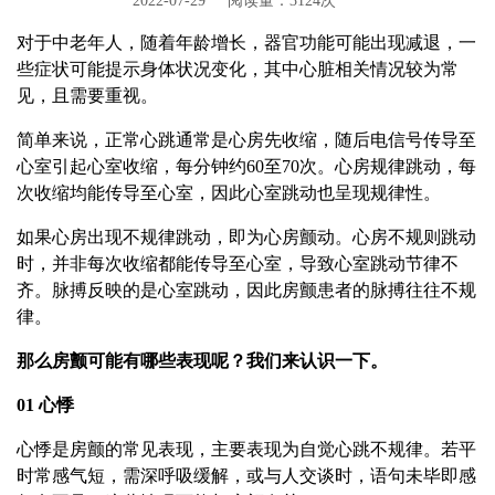
2022-07-29
阅读量：3124次
对于中老年人，随着年龄增长，器官功能可能出现减退，一
些症状可能提示身体状况变化，其中心脏相关情况较为常
见，且需要重视。
简单来说，正常心跳通常是心房先收缩，随后电信号传导至
心室引起心室收缩，每分钟约60至70次。心房规律跳动，每
次收缩均能传导至心室，因此心室跳动也呈现规律性。
如果心房出现不规律跳动，即为心房颤动。心房不规则跳动
时，并非每次收缩都能传导至心室，导致心室跳动节律不
齐。脉搏反映的是心室跳动，因此房颤患者的脉搏往往不规
律。
那么房颤可能有哪些表现呢？我们来认识一下。
01 心悸
心悸是房颤的常见表现，主要表现为自觉心跳不规律。若平
时常感气短，需深呼吸缓解，或与人交谈时，语句未毕即感