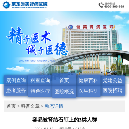
案例查询
科室查询
首页
健康百科
党建公益
患者服务
医院招聘
特色医疗
医生科研
医院概况
首页 >
科普文章 >
动态详情
容易被肾结石盯上的3类人群