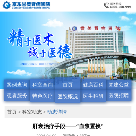
案例查询
科室查询
首页
健康百科
党建公益
患者服务
医院招聘
特色医疗
医生科研
医院概况
首页 >
科室动态 >
动态详情
肝衰治疗手段——“血浆置换”