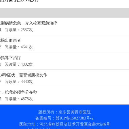
裂病情危急，介入栓塞紧急治疗
-14 阅读量：2537次
治脑出血患者
-12 阅读量：4641次
师指导下治疗
-28 阅读量：4802次
4种症状，需警惕脑梗发作
-27 阅读量：3330次
贵，抢救必须争分夺秒
-15 阅读量：4878次
版权所有：京东誉美肾病医院
备案编号：冀ICP备15027383号-2
医院地址：河北省燕郊经济技术开发区金燕大街6号