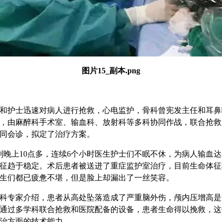
图片15_副本.png
和护士迅速对病人进行抢救，心电监护，骨科曾宪发主任和耳鼻
，由麻醉科手术室、输血科、放射科等多科协同作战，联合抢救
同会诊，拟定了治疗方案。
到晚上10点多，连续6个小时医生护士们不眠不休，为病人输血达3
征趋于稳定。术后患者被送进了重症监护室治疗，目前生命体征
生们都已疲惫不堪，但是脸上却漏出了一丝笑容。
科专家介绍，患者从高处坠落造成了严重脑外伤，颅内压增高是
通过多学科联合抢救和医院配备的设备，患者生命得以挽救，这
治方面的技术能力。