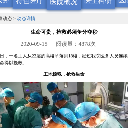
服务
医
特色医疗
医生科研
医院概况
室动态 >
动态详情
生命可贵，抢救必须争分夺秒
2020-09-15
阅读量：4878次
7月9日，一名工人从22层的高楼坠落到18楼，经过我院医务人员连
命得以挽救。
工地惊魂，抢救生命