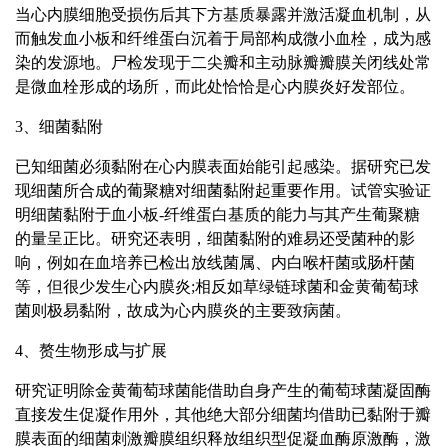
当心内膜细胞受损伤后其下方基质暴露并激活凝血机制，从
而触发血小板和纤维蛋白沉着于局部构成微小血栓，成为感
染的发源地。尸检发现于二尖瓣和主动脉瓣瓣膜关闭线处常
是微血栓形成的场所，而此处恰恰是心内膜炎好发部位。
3、细菌黏附
已知细菌必须黏附在心内膜表面始能引起感染。据研究已发
现细菌所合成的葡聚糖对细菌黏附起重要作用。试管实验证
明细菌黏附于血小板-纤维蛋白基质的能力与其产生葡聚糖
的量呈正比。研究还表明，细菌黏附的难易还受菌种的影
响，例如在血培养已检出放线菌属、内白喉杆菌或肠杆菌
等，但很少发生心内膜炎;相反如草绿链球菌和金黄葡萄球
菌则极易黏附，故成为心内膜炎的主要致病菌。
4、赘生物形成与扩展
研究证明除金黄葡萄球菌能借助自身产生的葡萄球菌凝固酶
直接发生促凝作用外，其他绝大部分细菌均借助已黏附于瓣
膜表面的细菌刺激瓣膜组织释放组织型促凝血酶原激酶，激