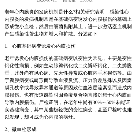
2020-07-11
阅读量：3903次
老年心内膜炎的发病机制是什么?相关研究表明，感染性心
内膜炎的发病机制常是在基础病变诱发心内膜损伤的基础上
形成微小血栓，然后由细菌黏附其上，进一步激活凝血机制
产生感染性赘生物并增大和扩散。分述如下：
1、心脏基础病变诱发心内膜损伤
老年诱发心内膜损伤的基础病变以变性为常见，主要是变性
钙化性病损，例如主动脉瓣钙化或二尖瓣环钙化、二尖瓣脱
垂，此外尚有风心病、先天性异常或心脏内手术损伤等。由
于瓣膜病变或畸形而导致血液反流、压力阶差悬殊以及因瓣
膜孔狭窄或导致异常通道等原因致使血液层流紊乱而造成内
膜损伤。也有报道感染时因免疫复合物直接沉积于心内膜而
导致内膜损伤。尸检证明，在老年中尚有30%～50%未能证
实基础病变，其中某些极轻微的变性病变，甚至尸检时也难
以发现，却可成为心内膜的病灶。
2、微血栓形成